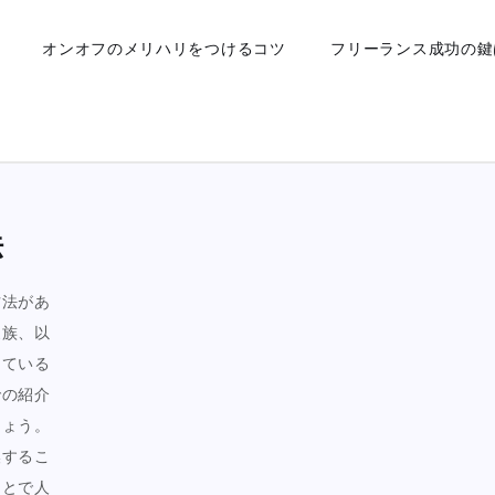
オンオフのメリハリをつけるコツ
フリーランス成功の鍵
法
方法があ
家族、以
している
での紹介
しょう。
換するこ
ことで人