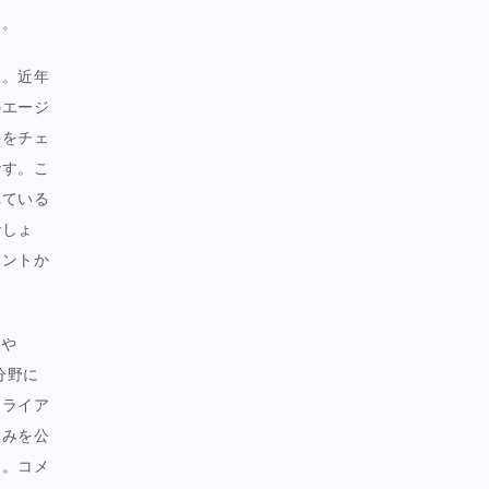
す。
す。近年
のエージ
件をチェ
です。こ
れている
でしょ
アントか
nや
分野に
クライア
組みを公
う。コメ