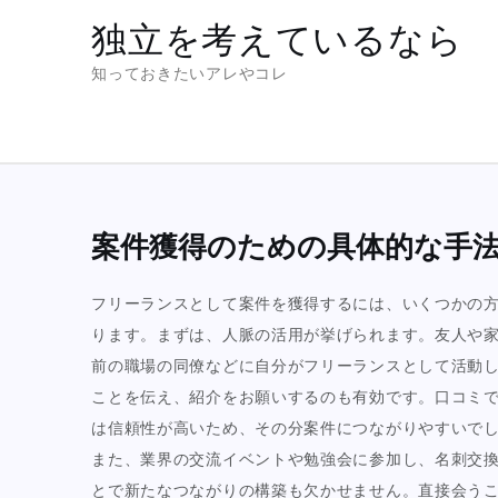
Skip
独立を考えているなら
to
知っておきたいアレやコレ
content
案件獲得のための具体的な手
フリーランスとして案件を獲得するには、いくつかの
ります。まずは、人脈の活用が挙げられます。友人や
前の職場の同僚などに自分がフリーランスとして活動
ことを伝え、紹介をお願いするのも有効です。口コミ
は信頼性が高いため、その分案件につながりやすいで
また、業界の交流イベントや勉強会に参加し、名刺交
とで新たなつながりの構築も欠かせません。直接会う