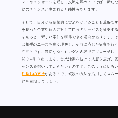
ントやメッセージを通じて交流を深めていけば、新た
得のチャンスが生まれる可能性もあります。
そして、自分から積極的に営業をかけることも重要で
を持った企業や個人に対して自分のサービスを提案す
を送ると、新しい案件を獲得できる場合があります。
は相手のニーズを良く理解し、それに応じた提案を行
不可欠です。適切なタイミングと内容でアプローチし
関心を引き出します。営業活動を続けて人脈を広げ、
ャンスを増やしていきたいものです。このようにいろ
件探しの方法
があるので、複数の方法を活用してスム
得を目指しましょう。