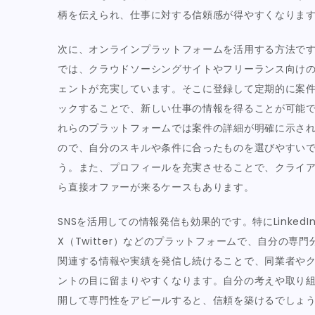
柄を伝えられ、仕事に対する信頼感が得やすくなりま
次に、オンラインプラットフォームを活用する方法で
では、クラウドソーシングサイトやフリーランス向け
ェントが充実しています。そこに登録して定期的に案
ックすることで、新しい仕事の情報を得ることが可能
れらのプラットフォームでは案件の詳細が明確に示さ
ので、自分のスキルや条件に合ったものを選びやすい
う。また、プロフィールを充実させることで、クライ
ら直接オファーが来るケースもあります。
SNSを活用しての情報発信も効果的です。特にLinkedI
X（Twitter）などのプラットフォームで、自分の専門
関連する情報や実績を発信し続けることで、同業者や
ントの目に留まりやすくなります。自分の考えや取り
開して専門性をアピールすると、信頼を築けるでしょ