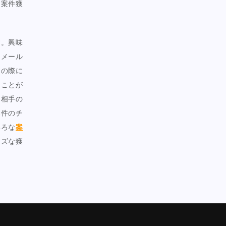
な案件獲
す。興味
るメール
その際に
うことが
、相手の
案件のチ
いろな
案
ーズな獲